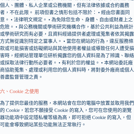
個人、團體、私人企業或公務機關，但有法律依據或合約義務
者，不在此限。 前項但書之情形包括不限於： • 經由您書面同
意。 • 法律明文規定。 • 為免除您生命、身體、自由或財產上之
危險。 • 與公務機關或學術研究機構合作，基於公共利益為統計
或學術研究而有必要，且資料經過提供者處理或蒐集者依其揭露
方式無從識別特定之當事人。 • 當您在網站的行為，違反服務條
款或可能損害或妨礙網站與其他使用者權益或導致任何人遭受損
害時，經網站管理單位研析揭露您的個人資料是為了辨識、聯絡
或採取法律行動所必要者。 • 有利於您的權益。 • 本網站委託廠
商協助蒐集、處理或利用您的個人資料時，將對委外廠商或個人
善盡監督管理之責。
六、Cookie 之使用
為了提供您最佳的服務，本網站會在您的電腦中放置並取用我們
的 Cookie，若您不願接受 Cookie 的寫入，您可在您使用的瀏覽
器功能項中設定隱私權等級為高，即可拒絕 Cookie 的寫入，但
可能會導致網站某些功能無法正常執行。