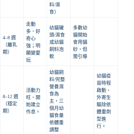
料/濕
食）
走動
幼貓罐
多數幼
多、好
頭/濕食
貓開始
4–8 週
奇心
或幼貓
會用貓
（離乳
強；明
飼料泡
砂，但
期）
顯變愛
軟
需引導
玩
幼貓飼
幼貓疫
料/完整
苗時程
營養濕
活動力
啟動、
食為
8–12 週
旺、開
外寄生
主，三
（穩定
始建立
驅除依
個月幼
期）
作息。
體重劑
貓食量
型進
依體重
行。
調整