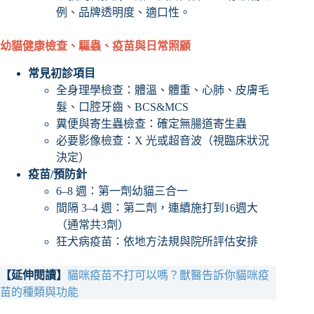
例、品牌透明度、適口性。
幼貓健康檢查、驅蟲、疫苗與日常照顧
常見初診項目
全身理學檢查：體溫、體重、心肺、皮膚毛
髮、口腔牙齒、BCS&MCS
糞便與寄生蟲檢查：確定無腸道寄生蟲
必要影像檢查：X 光或超音波（視臨床狀況
決定）
疫苗/預防針
6–8 週：第一劑幼貓三合一
間隔 3–4 週：第二劑，連續施打到16週大
（通常共3劑）
狂犬病疫苗：依地方法規與院所評估安排
【延伸閱讀】
貓咪疫苗不打可以嗎？獸醫告訴你貓咪疫
苗的種類與功能