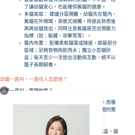
了讓幼貓安心，也能確保舊貓的健康。
多貓家庭： 建議分區隔離，幼貓先在籠內，
舊貓在外嗅聞，漸進式接觸，待彼此熟悉後
再將幼貓放出，同時注意舊貓是否出現壓力
指標（如：躲藏、攻擊等等）。
籠內布置： 配備柔軟貓窩或隧道，遮蔽部分
區域；足夠食物與飲用水；獨立小型貓砂
盆；每天至少一次放出活動與互動，絕不以
籠子長期飼養。
幼貓一直叫、一直咬人怎麼辦？
幼貓一直叫，要理他嗎？
幼貓一直叫，可以去思考是否有需求沒有被滿足，而導
致貓咪一直叫，生理、環境安全、社交、自我實現的需
求都需要我們去思考。
生理需求
：每日飲食量是否足夠？食盆、水盆、貓