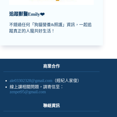
追蹤獸醫Emily❤️
不錯過任何「狗貓營養&照護」資訊，一起追
蹤真正的人寵共好生活！
商業合作
ale03302328@gmail.com
（經紀人家俊）
線上課相關問題，請寄信至：
zenpet95@gmail.com
聯絡資訊