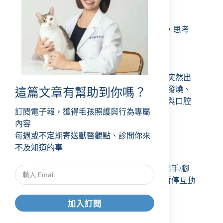
砂盆，都乾淨＆充足？
安全需求
：休息處是否足夠讓貓咪安心？
社交/人貓互動
：互動品質，比互動量重要，思考
你跟貓的互動是否是他喜歡的方式
自我實現
：一天陪玩3次，每次在餐前玩耍
也要注意貓咪是否可能生病，如果「一直叫」是突然出
現或伴隨精神差、食慾／飲水／排尿排便改變、發燒、
這篇文章有幫助到你嗎？
走路怪或聲音改變，請先就醫評估（疼痛、口鼻與口腔
訂閱電子報，獲得毛孩照護與行為專屬
問題、上呼吸道感染等）。
內容
每週或不定期寄送獸醫觀點、診間你來
幼貓咬人
不及知道的事
4–6 月齡會換牙，口腔癢更愛咬。
做法：提供替代玩具，如：逗貓棒，不要用手/腳
當玩具，以免養成習慣；被咬時冷處理、暫停互動
10–30 秒，讓牠學會「咬人＝遊戲中止」。
加入訂閱
幼貓剪指甲