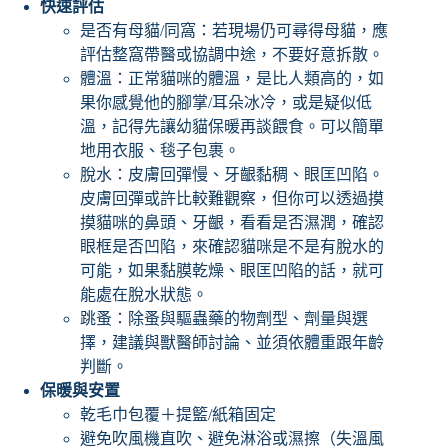
快速評估
是否有母貓/同窩：若現場仍可尋得母貓，應
評估整窩帶醫或協調中途，不要好意拆散。
體溫：正常貓咪的體溫，是比人類高的，如
果你感覺他的腳掌/耳朵冰冷，或是疑似低
溫，記得先讓幼貓保暖再談餵食。可以簡單
地用衣服、毯子包裹。
脫水：皮膚回彈慢、牙齦黏稠、眼匡凹陷。
皮膚回彈或許比較難觀察，但你可以透過摸
摸貓咪的鼻頭、牙齦，看看是否濕潤，確認
眼框是否凹陷，來確認貓咪是不是有脫水的
可能，如果黏膜乾燥、眼匡凹陷的話，就可
能處在脫水狀態。
跳蚤：除蚤與驅蟲藥的物劑型、劑量與選
擇，建議與獸醫師討論、並須依體重跟年齡
判斷。
保暖與安置
乾毛巾包覆＋提籃/紙箱固定
避免吹風機直吹、避免淋浴或濕擦（失溫風