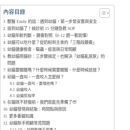
內容目錄
獸醫 Emily 的話：遇到幼貓，第一步是安置與安全
撿到幼貓了！候診前 15 分鐘急救 SOP
幼貓年齡判斷 × 餵養對照（0–12 週一看就懂）
幼貓可以吃什麼？從奶粉到主食的「三階段餵養」
幼貓健康檢查、驅蟲、疫苗與日常照顧
教幼貓用貓砂：三步驟搞定，也解決「幼貓亂尿尿」的
問題
幼貓要關籠嗎？什麼時候需要關籠、什麼時候該放？
幼貓一直叫、一直咬人怎麼辦？
幼貓一直叫，要理他嗎？
幼貓咬人
幼貓剪指甲
在貓咪不舒服前，我們就能先準備了🥹
幼貓發情與結紮：時間點與原因
更多養貓知識
幼貓新手照顧常見問題
Q1：幼貓軟便正常嗎？