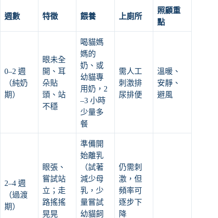
照顧重
週數
特徵
餵養
上廁所
點
喝貓媽
媽的
眼未全
奶、或
0–2 週
開、耳
需人工
溫暖、
幼貓專
（純奶
朵貼
刺激排
安靜、
用奶，2
期）
頭、站
尿排便
避風
–3 小時
不穩
少量多
餐
準備開
始離乳
眼張、
（試著
仍需刺
嘗試站
減少母
激，但
2–4 週
立；走
乳，少
頻率可
（過渡
路搖搖
量嘗試
逐步下
期）
晃晃
幼貓飼
降