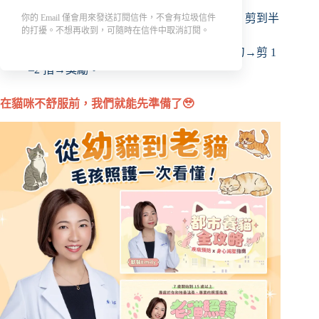
頻率 1–2 週一次；從前腳開始、每次少量，剪到半
你的 Email 僅會用來發送訂閱信件，不會有垃圾信件
的打擾。不想再收到，可隨時在信件中取消訂閱。
透明位置前，避開血線。
漸進式建立習慣：摸爪→按出指甲→碰剪刀→剪 1
–2 指→獎勵。
在貓咪不舒服前，我們就能先準備了🥹