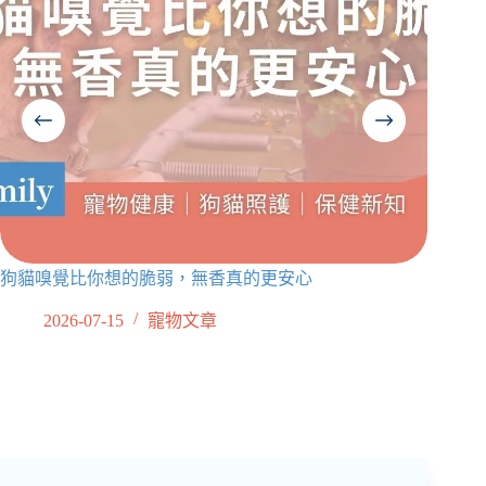
狗貓嗅覺比你想的脆弱，無香真的更安心
獸醫師
需要吃
2026-07-15
寵物文章
2