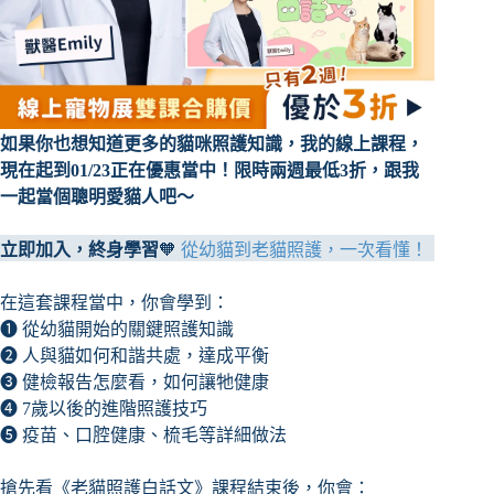
如果你也想知道更多的貓咪照護知識，我的線上課程，
現在起到01/23正在優惠當中！限時兩週最低3折，跟我
一起當個聰明愛貓人吧～
立即加入，終身學習
🧡
從幼貓到老貓照護，一次看懂！
在這套課程當中，你會學到：
❶ 從幼貓開始的關鍵照護知識
❷ 人與貓如何和諧共處，達成平衡
❸ 健檢報告怎麼看，如何讓牠健康
❹ 7歲以後的進階照護技巧
❺ 疫苗、口腔健康、梳毛等詳細做法
搶先看《老貓照護白話文》課程結束後，你會：