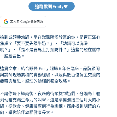
追蹤獸醫Emily🧡
加入為 Google 偏好來源
撿到或領養幼貓，坐在獸醫院候診區的你，是否正滿心
焦慮？「要不要先餵牛奶？」、「幼貓可以洗澡
嗎？」、「是不是要馬上打預防針？」這些問題在腦中
一股腦冒出。
這篇文章，結合獸醫 Emily 超過 6 年在臨床、品牌顧問
與講師現場累積的實務經驗，以及與數百位飼主交流的
觀察與反思，整理的幼貓飼養全攻略。
不論你是下過雨後，夜晚的街頭撿到奶貓、分隔島上聽
到幼貓充滿生命力的叫聲，還是準備迎接三個月大的小
貓，從飲食、健康檢查到行為訓練，都能找到明確的方
向，讓你陪伴幼貓健康長大。