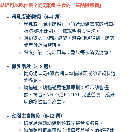
幼貓可以吃什麼？從奶粉到主食的「三階段餵養」
母乳/奶粉階段（0–4 週）
母乳或「貓用奶粉」（符合幼貓需求的蛋白/
脂肪/碳水比例），依說明溫度沖泡。
餵奶姿勢：俯臥/趴姿，避免仰頭嗆到。奶嘴
或無針針筒皆可。
餵後拍嗝、清理口鼻；器具每次清洗消毒。
離乳階段（3–8 週）
從奶泥→奶+濕食糊→幼貓罐頭或幼貓飼料泡
軟過渡。
幼貓罐／幼貓罐頭推薦原則：標示幼貓/全
齡、符合AAFCO或FEDIAF 完整營養；成分
以動物性蛋白為主。
幼貓主食階段（8–12 週）
穩定過渡到幼貓飼料或完整營養濕食。
幼貓飼料推薦重點：蛋白質含量、鈉/礦物比