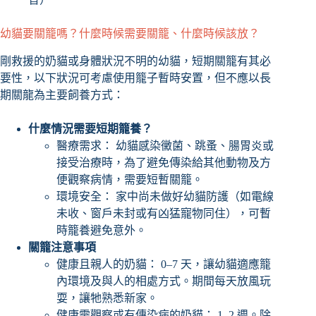
幼貓要關籠嗎？什麼時候需要關籠、什麼時候該放？
剛救援的奶貓或身體狀況不明的幼貓，短期關籠有其必
要性，以下狀況可考慮使用籠子暫時安置，但不應以長
期關龍為主要飼養方式：
什麼情況需要短期籠養？
醫療需求： 幼貓感染黴菌、跳蚤、腸胃炎或
接受治療時，為了避免傳染給其他動物及方
便觀察病情，需要短暫關籠。
環境安全： 家中尚未做好幼貓防護（如電線
未收、窗戶未封或有凶猛寵物同住），可暫
時籠養避免意外。
關籠注意事項
健康且親人的奶貓： 0–7 天，讓幼貓適應籠
內環境及與人的相處方式。期間每天放風玩
耍，讓牠熟悉新家。
健康需觀察或有傳染病的奶貓： 1–2 週。除