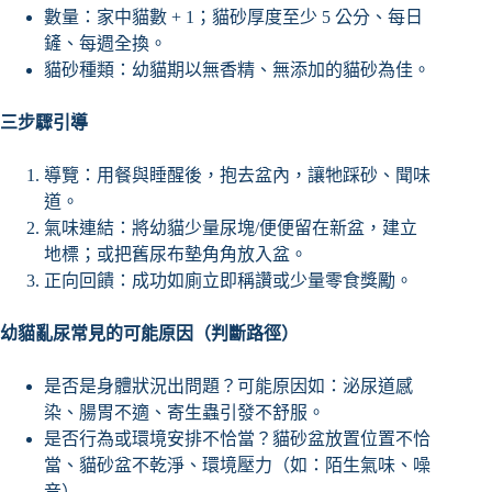
數量：家中貓數 + 1；貓砂厚度至少 5 公分、每日
鏟、每週全換。
貓砂種類：幼貓期以無香精、無添加的貓砂為佳。
三步驟引導
導覽：用餐與睡醒後，抱去盆內，讓牠踩砂、聞味
道。
氣味連結：將幼貓少量尿塊/便便留在新盆，建立
地標；或把舊尿布墊角角放入盆。
正向回饋：成功如廁立即稱讚或少量零食獎勵。
幼貓亂尿常見的可能原因（判斷路徑）
是否是身體狀況出問題？可能原因如：泌尿道感
染、腸胃不適、寄生蟲引發不舒服。
是否行為或環境安排不恰當？貓砂盆放置位置不恰
當、貓砂盆不乾淨、環境壓力（如：陌生氣味、噪
音）