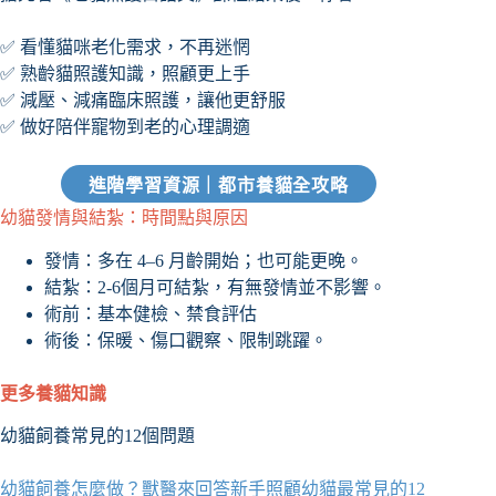
✅ 看懂貓咪老化需求，不再迷惘
✅ 熟齡貓照護知識，照顧更上手
✅ 減壓、減痛臨床照護，讓他更舒服
✅ 做好陪伴寵物到老的心理調適
進階學習資源｜都市養貓全攻略
幼貓發情與結紮：時間點與原因
發情：多在 4–6 月齡開始；也可能更晚。
結紮：2-6個月可結紮，有無發情並不影響。
術前：基本健檢、禁食評估
術後：保暖、傷口觀察、限制跳躍。
更多養貓知識
幼貓飼養常見的12個問題
幼貓飼養怎麼做？獸醫來回答新手照顧幼貓最常見的12