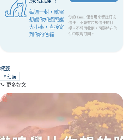
每週一封，獸醫
你的 Email 僅會用來發送訂閱
想讓你知道照護
信件，不會有垃圾信件的打
大小事，直接寄
擾。不想再收到，可隨時在信
到你的信箱
件中取消訂閱。
標籤
#
幼貓
🐾 更多好文