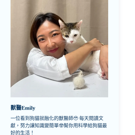
獸醫Emily
一位看到狗貓就融化的獸醫師🥹 每天閱讀文
獻，努力讓知識變簡單🤓幫你用科學給狗貓最
好的生活！