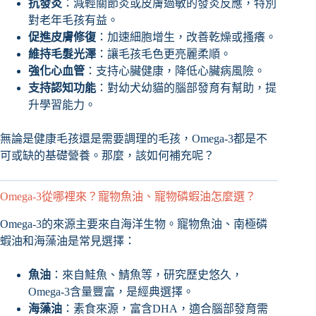
抗發炎
：減輕關節炎或皮膚過敏的發炎反應，特別
對老年毛孩有益。
促進皮膚修復
：加速細胞增生，改善乾燥或搔癢。
維持毛髮光澤
：讓毛孩毛色更亮麗柔順。
強化心血管
：支持心臟健康，降低心臟病風險。
支持認知功能
：對幼犬幼貓的腦部發育有幫助，提
升學習能力。
無論是健康毛孩還是需要調理的毛孩，Omega-3都是不
可或缺的基礎營養。那麼，該如何補充呢？
Omega-3從哪裡來？寵物魚油、寵物磷蝦油怎麼選？
Omega-3的來源主要來自海洋生物。寵物魚油、南極磷
蝦油和海藻油是常見選擇：
魚油
：來自鮭魚、鯖魚等，研究歷史悠久，
Omega-3含量豐富，是經典選擇。
海藻油
：素食來源，富含DHA，適合腦部發育需