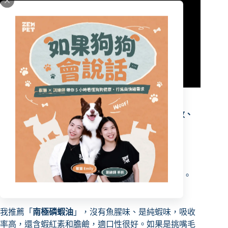
如何挑選Omega-3產品？獸醫師的建議
面對眾多Omega-3產品，我的建議是：
好吃、好吸收、
好消化，還要有加分項
：
好吃
：毛孩不吃，再好也沒用。
好吸收
：高吸收率才能真正發揮作用。
好消化
：避免腸胃負擔，特別對敏感毛孩重要。
加分項
：如蝦紅素和膽鹼的額外營養。
我推薦「
南極磷蝦油
」，沒有魚腥味、是純蝦味，吸收
率高，還含蝦紅素和膽鹼，適口性很好。如果是挑嘴毛