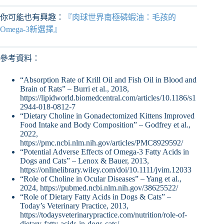
你可能也有興趣：
『肉球世界南極磷蝦油：毛孩的
Omega-3新選擇』
參考資料：
“Absorption Rate of Krill Oil and Fish Oil in Blood and
Brain of Rats” – Burri et al., 2018,
https://lipidworld.biomedcentral.com/articles/10.1186/s1
2944-018-0812-7
“Dietary Choline in Gonadectomized Kittens Improved
Food Intake and Body Composition” – Godfrey et al.,
2022,
https://pmc.ncbi.nlm.nih.gov/articles/PMC8929592/
“Potential Adverse Effects of Omega‐3 Fatty Acids in
Dogs and Cats” – Lenox & Bauer, 2013,
https://onlinelibrary.wiley.com/doi/10.1111/jvim.12033
“Role of Choline in Ocular Diseases” – Yang et al.,
2024, https://pubmed.ncbi.nlm.nih.gov/38625522/
“Role of Dietary Fatty Acids in Dogs & Cats” –
Today’s Veterinary Practice, 2013,
https://todaysveterinarypractice.com/nutrition/role-of-
dietary-fatty-acids-in-dogs-cats/