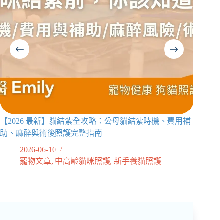
【2026 最新】貓結紮全攻略：公母貓結紮時機、費用補
心絲蟲
助、麻醉與術後照護完整指南
看懂【2
2026-06-10
2
寵物文章
,
中高齡貓咪照護
,
新手養貓照護