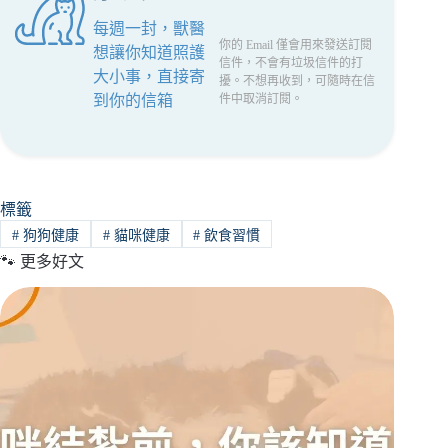
每週一封，獸醫
你的 Email 僅會用來發送訂閱
想讓你知道照護
信件，不會有垃圾信件的打
大小事，直接寄
擾。不想再收到，可隨時在信
到你的信箱
件中取消訂閱。
標籤
#
狗狗健康
#
貓咪健康
#
飲食習慣
🐾 更多好文