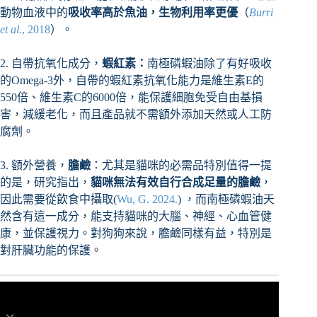
動物血液中的
吸收率高於魚油，生物利用率更優
（
Burri
et al.
,
2018
）。
2. 自帶抗氧化成分，
蝦紅素：
南極磷蝦油除了有好吸收
的Omega-3外，自帶的蝦紅素抗氧化能力是維生素E的
550倍、維生素C的6000倍，能保護細胞免受自由基損
害，減緩老化，而且產品就不需額外添加天然或人工防
腐劑。
3. 額外營養，
膽鹼
：尤其是貓咪的必需品特別值得一提
的是，研究指出，
貓咪無法有效自行合成足量的膽鹼
，
因此需要從飲食中攝取(
Wu, G. 2024.
) ，而南極磷蝦油天
然含有這一成分，能支持貓咪的大腦、神經、心血管健
康，並保護視力。對狗狗來說，膽鹼同樣有益，特別是
對肝臟功能的保護。