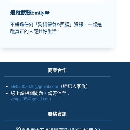
追蹤獸醫Emily❤️
不錯過任何「狗貓營養&照護」資訊，一起追
蹤真正的人寵共好生活！
商業合作
ale03302328@gmail.com
（經紀人家俊）
線上課相關問題，請寄信至：
zenpet95@gmail.com
聯絡資訊