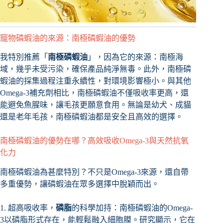
寵物磷蝦油的來源：南極磷蝦油的優勢
我特別推薦「
南極磷蝦油
」，因為它的來源：南極海
域，幾乎未受污染，確保產品純淨無毒。此外，南極磷
蝦油的採集過程注重永續性，對環境影響極小。與其他
Omega-3補充劑相比，南極磷蝦油不僅吸收率更高，還
能避免魚腥味，讓毛孩更願意食用。無論是幼犬、成貓
還是老年毛孩，南極磷蝦油都是安全且高效的選擇。
南極磷蝦油的優勢在哪？高效吸收Omega-3與天然抗氧
化力
南極磷蝦油為甚麼特別？不只是Omega-3來源，還自帶
多重優勢，讓磷蝦油在眾多選擇中脫穎而出。
1. 超高吸收率，
磷脂
的科學加持：南極磷蝦油的Omega-
3以磷脂形式存在，能輕鬆融入細胞膜。研究顯示，它在