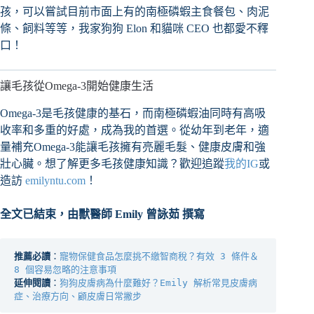
孩，可以嘗試目前市面上有的南極磷蝦主食餐包、肉泥
條、飼料等等，我家狗狗 Elon 和貓咪 CEO 也都愛不釋
口！
讓毛孩從Omega-3開始健康生活
Omega-3是毛孩健康的基石，而南極磷蝦油同時有高吸
收率和多重的好處，成為我的首選。從幼年到老年，適
量補充Omega-3能讓毛孩擁有亮麗毛髮、健康皮膚和強
壯心臟。想了解更多毛孩健康知識？歡迎追蹤
我的IG
或
造訪
emilyntu.com
！
全文已結束，由獸醫師 Emily 曾詠茹 撰寫
推薦必讀
：
寵物保健食品怎麼挑不繳智商稅？有效 3 條件＆ 
8 個容易忽略的注意事項
延伸閱讀
：
狗狗皮膚病為什麼難好？Emily 解析常見皮膚病
症、治療方向、顧皮膚日常撇步